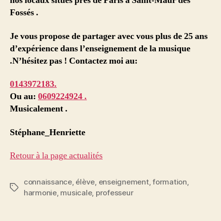
nos locaux situés près de
Paris
à
Saint-Maur des
Fossés .
Je vous propose de partager avec vous plus de 25 ans
d’expérience dans l’enseignement de la musique
.N’hésitez pas ! Contactez moi au:
0143972183.
Ou au:
0609224924 .
Musicalement .
Stéphane_Henriette
Retour à la page actualités
connaissance
,
élève
,
enseignement
,
formation
,
Étiquettes
harmonie
,
musicale
,
professeur